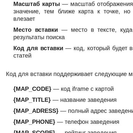
Масштаб карты
— масштаб отображения
значение, тем ближе карта к точке, н
влезает
Место вставки
— место в тексте, куда
результаты поиска
Код для вставки
— код, который будет в
статей
Код для вставки поддерживает следующие м
{MAP_CODE}
— код iframe с картой
{MAP_TITLE}
— название заведения
{MAP_ADRESS}
— полный адрес заведен
{MAP_PHONE}
— телефон заведения
{MAP_SCORE}
— рейтинг заведения