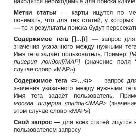
находятся необходимые для поиска ключе
Метки статьи
— карты ищутся по мет
понимать, что для тех статей, у которых
— то и результаты поиска будут пересекат
Содержимое тега []...[/]
— запрос для 
значения указанного между нужными тега
Имя тега задаёт пользователь. Пример:
[
пицерия лондон[/MAP]
(значение поля 
случае слово «MAP»)
Содержимое тега <>...</>
— запрос для
значения указанного между нужными тега
Имя тега задаёт пользователь. При
москва, пицерия лондон</MAP>
(значение
этом случае слово «MAP»)
Свой запрос
— для всех статей ищутся 
пользователем запросу