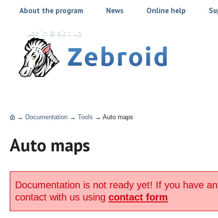
About the program
News
Online help
Su
Log in & sign up
→
Documentation
→
Tools
→
Auto maps
Auto maps
Documentation is not ready yet! If you have an
contact with us using
contact form